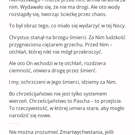
nim. Wydawało się, że nie ma drogi. Ale oto wody
rozstąpiły się, tworząc ścieżkę przez chaos.
To był obraz tego, co miało się wydarzyć w tej Nocy.
Chrystus stanął na brzegu śmierci. Za Nim ludzkość
przygnieciona ciężarem grzechu. Przed Nim –
otchłań, której nikt nie mógł przekroczyć.
Ale oto On wchodzi w tę otchłań, rozdziera
ciemność, otwiera drogę przez śmierć.
I my, ochrzczeni w Jego śmierci, idziemy za Nim.
Bo chrześcijaństwo nie jest tylko systemem
wierzeń. Chrześcijaństwo to Pascha – to przejście.
To rzeczywistość, w której umiera stare, aby mogło
narodzić się nowe.
Wcielenie, Krzyż, Zmartwychwstanie – Jedna Tajemnica
Nie można zrozumieć Zmartwychwstania, jeśli