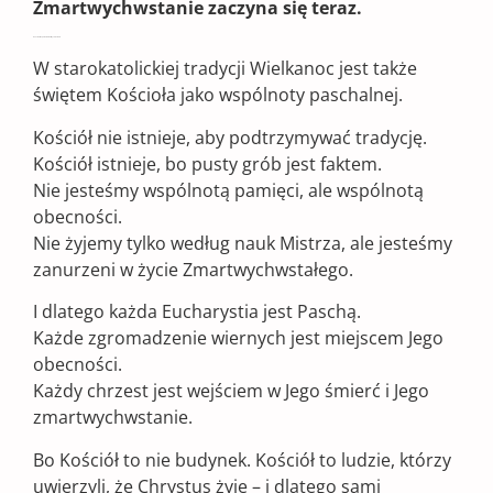
Zmartwychwstanie zaczyna się teraz.
Kościół – Wspólnota Zmartwychwstania
W starokatolickiej tradycji Wielkanoc jest także
świętem Kościoła jako wspólnoty paschalnej.
Kościół nie istnieje, aby podtrzymywać tradycję.
Kościół istnieje, bo pusty grób jest faktem.
Nie jesteśmy wspólnotą pamięci, ale wspólnotą
obecności.
Nie żyjemy tylko według nauk Mistrza, ale jesteśmy
zanurzeni w życie Zmartwychwstałego.
I dlatego każda Eucharystia jest Paschą.
Każde zgromadzenie wiernych jest miejscem Jego
obecności.
Każdy chrzest jest wejściem w Jego śmierć i Jego
zmartwychwstanie.
Bo Kościół to nie budynek. Kościół to ludzie, którzy
uwierzyli, że Chrystus żyje – i dlatego sami