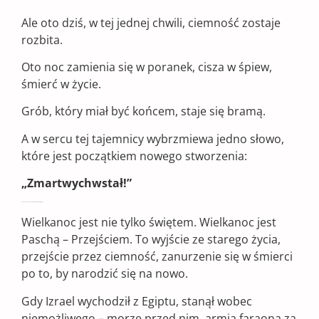
Ale oto dziś, w tej jednej chwili, ciemność zostaje
rozbita.
Oto noc zamienia się w poranek, cisza w śpiew,
śmierć w życie.
Grób, który miał być końcem, staje się bramą.
A w sercu tej tajemnicy wybrzmiewa jedno słowo,
które jest początkiem nowego stworzenia:
„Zmartwychwstał!”
Noc Paschalna – Przejście przez Morze Śmierci
Wielkanoc jest nie tylko świętem. Wielkanoc jest
Paschą – Przejściem. To wyjście ze starego życia,
przejście przez ciemność, zanurzenie się w śmierci
po to, by narodzić się na nowo.
Gdy Izrael wychodził z Egiptu, stanął wobec
niemożliwego – morze przed nim, armia faraona za