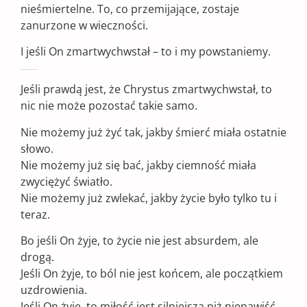
nieśmiertelne. To, co przemijające, zostaje
zanurzone w wieczności.
I jeśli On zmartwychwstał – to i my powstaniemy.
Chrystus żyje – Co to oznacza dla nas?
Jeśli prawdą jest, że Chrystus zmartwychwstał, to
nic nie może pozostać takie samo.
Nie możemy już żyć tak, jakby śmierć miała ostatnie
słowo.
Nie możemy już się bać, jakby ciemność miała
zwyciężyć światło.
Nie możemy już zwlekać, jakby życie było tylko tu i
teraz.
Bo jeśli On żyje, to życie nie jest absurdem, ale
drogą.
Jeśli On żyje, to ból nie jest końcem, ale początkiem
uzdrowienia.
Jeśli On żyje, to miłość jest silniejsza niż nienawiść,