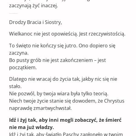
zaczynają żyć inaczej.
Zakończenie – Stań się Świadkiem Paschy
Drodzy Bracia i Siostry,
Wielkanoc nie jest opowieścią. Jest rzeczywistością.
To święto nie kończy się jutro. Ono dopiero się
zaczyna.
Bo pusty grób nie jest zakończeniem – jest
początkiem.
Dlatego nie wracaj do życia tak, jakby nic się nie
stało.
Nie pozwól, by twoja wiara była tylko teorią.
Niech twoje życie stanie się dowodem, że Chrystus
naprawdę zmartwychwstał.
Idź i żyj tak, aby inni mogli zobaczyć, że śmierć
nie ma już władzy.
Idź i żyj tak, aby światło Paschy zapłonęło w twoim