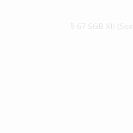
§ 67 SGB XII (So