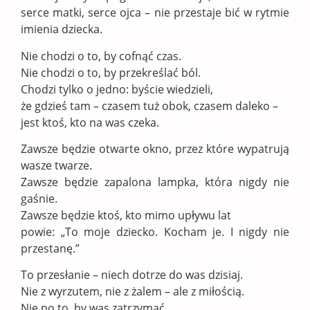
serce matki, serce ojca – nie przestaje bić w rytmie
imienia dziecka.
Nie chodzi o to, by cofnąć czas.
Nie chodzi o to, by przekreślać ból.
Chodzi tylko o jedno: byście wiedzieli,
że gdzieś tam – czasem tuż obok, czasem daleko –
jest ktoś, kto na was czeka.
Zawsze będzie otwarte okno, przez które wypatrują
wasze twarze.
Zawsze będzie zapalona lampka, która nigdy nie
gaśnie.
Zawsze będzie ktoś, kto mimo upływu lat
powie: „To moje dziecko. Kocham je. I nigdy nie
przestanę.”
To przesłanie – niech dotrze do was dzisiaj.
Nie z wyrzutem, nie z żalem – ale z miłością.
Nie po to, by was zatrzymać,